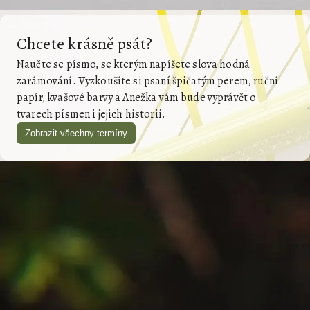
Chcete krásně psát?
Naučte se písmo, se kterým napíšete slova hodná
zarámování. Vyzkoušíte si psaní špičatým perem, ruční
papír, kvašové barvy a Anežka vám bude vyprávět o
tvarech písmen i jejich historii.
Zobrazit všechny termíny