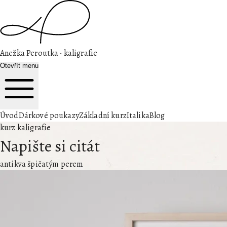
Anežka Peroutka ‧ kaligrafie
Otevřít menu
Úvod
Dárkové poukazy
Základní kurz
Italika
Blog
kurz kaligrafie
Napište si citát
antikva špičatým perem